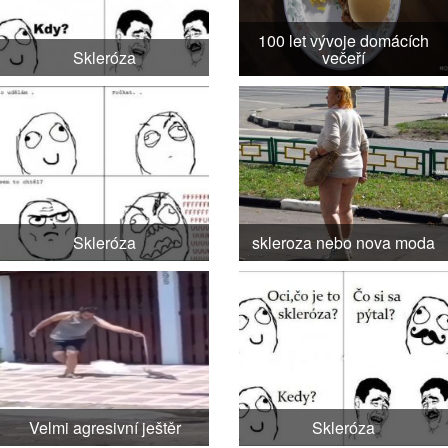
100 let vývoje domácích
Skleróza
večeří
Skleróza
skleroza nebo nova moda
Velmi agresivní ještěr
Skleróza