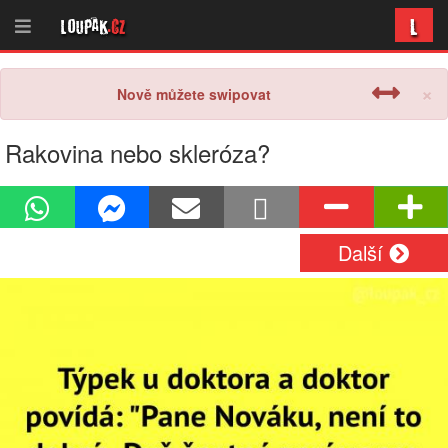
L
Loupak
.cz
×
Nově můžete swipovat
Rakovina nebo skleróza?
Další