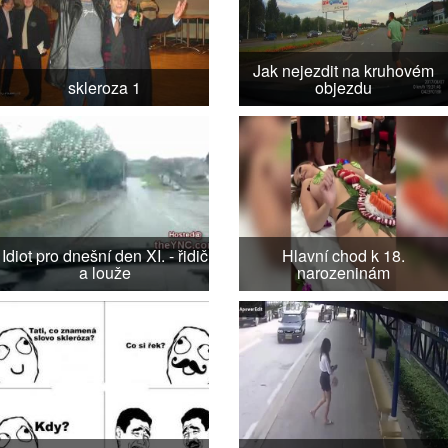
Jak nejezdit na kruhovém
skleroza 1
objezdu
Idiot pro dnešní den XI. - řidič
Hlavní chod k 18.
a louže
narozeninám