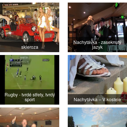
Nachytávka - zaseknutý
skleroza
jazyk
Rugby - tvrdé střety, tvrdý
sport
Nachytávka – V kostele