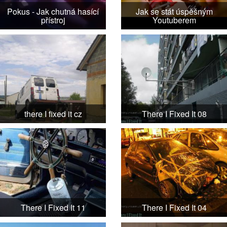
Pokus - Jak chutná hasící
Jak se stát úspěšným
přístroj
Youtuberem
there I fixed it cz
There I Fixed It 08
There I Fixed It 11
There I Fixed It 04