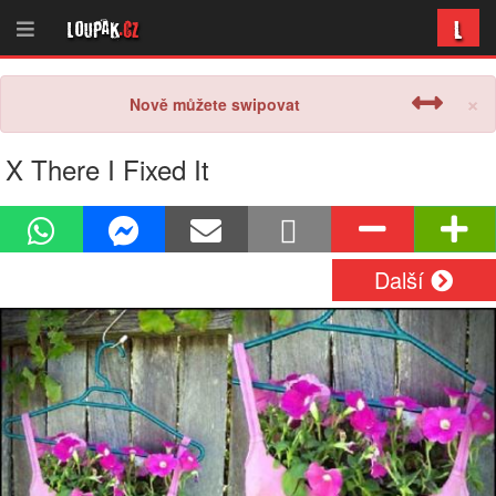
L
Loupak
.cz
×
Nově můžete swipovat
X There I Fixed It
Další