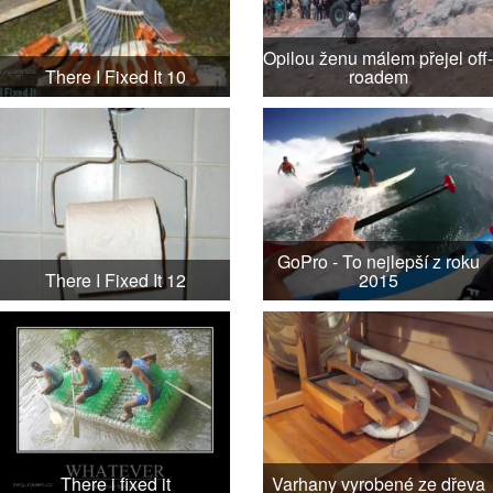
Opilou ženu málem přejel off-
There I Fixed It 10
roadem
GoPro - To nejlepší z roku
There I Fixed It 12
2015
There i fixed it
Varhany vyrobené ze dřeva