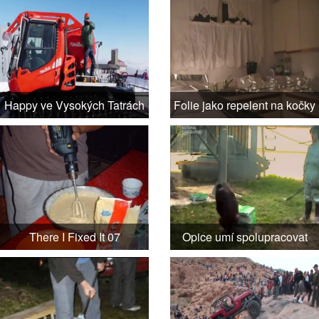
Happy ve Vysokých Tatrách
Folie jako repelent na kočky
There I Fixed It 07
Opice umí spolupracovat