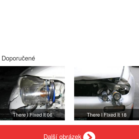
Doporučené
There I Fixed It 06
There I Fixed It 18
Další obrázek