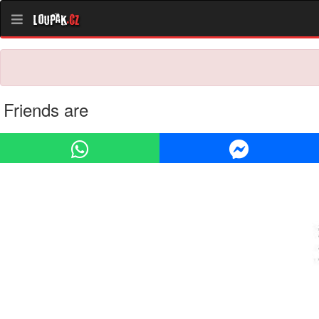
Loupak
.cz
Friends are