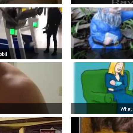
obil
What 