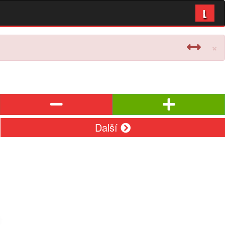
L
×
Další