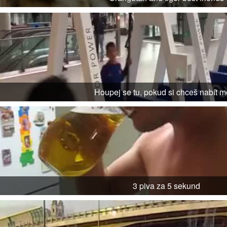
Houpej se tu, pokud si chceš nabít m
3 piva za 5 sekund