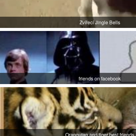
Zvířecí Jingle Bells
friends on facebook
Orangutan and tiger best friends