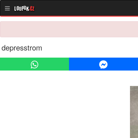
Loupak
.cz
depresstrom