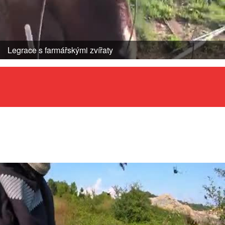
Legrace s farmářskými zvířaty