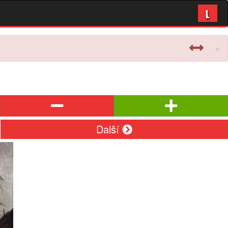
L
×
Další