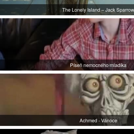
The Lonely Island – Jack Sparro
Píseň nemocného mladíka
Achmed - Vánoce