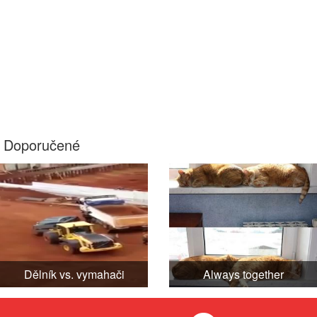
Doporučené
Dělník vs. vymahači
Always together