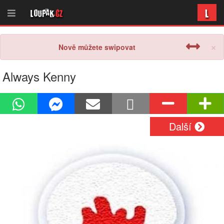
L
Loupak
.cz
×
Nově můžete swipovat
Always Kenny
Další