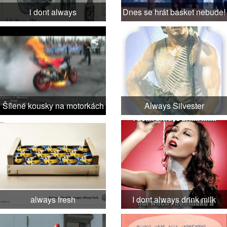
i dont always
Dnes se hrát basket nebude!
Šílené kousky na motorkách
Always Silvester
always fresh
I dont always drink milk