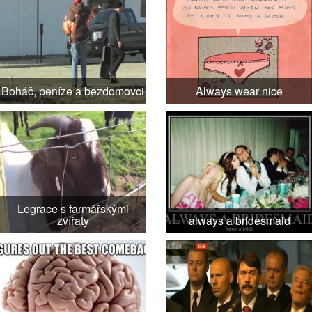
Boháč, peníze a bezdomovci
Always wear nice
Legrace s farmářskými
zvířaty
always a bridesmaid