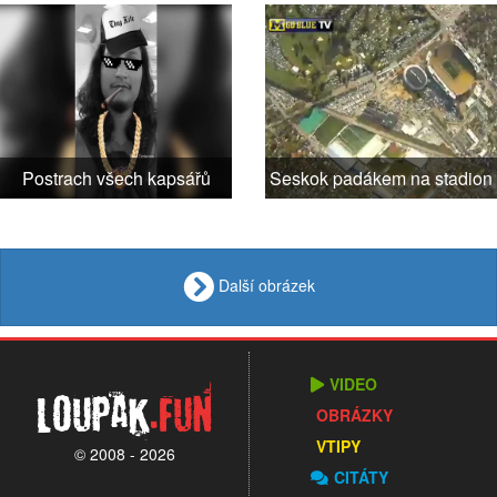
Postrach všech kapsářů
Seskok padákem na stadion
Další obrázek
VIDEO
Loupak
.fun
OBRÁZKY
VTIPY
© 2008 - 2026
CITÁTY