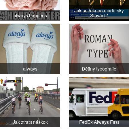
Jak se řeknou maďarsky
always happens
Slováci?
always
Dějiny typografie
Jak ztratit náskok
FedEx Always First