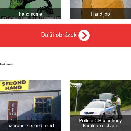
hand some
Hand job
Další obrázek
Reklama
Policie ČR u nehody
nahrobni second hand
kamionu s pivem