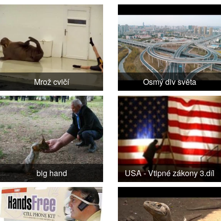
Mrož cvičí
Osmý div světa
big hand
USA - Vtipné zákony 3.díl