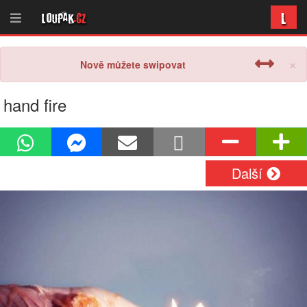
L
Loupak
.cz
×
Nově můžete swipovat
hand fire
Další