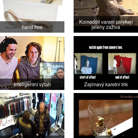
Komodští varani polykají
hand free
jeleny zaživa
Inteligentní výtah
Zajímavý karetní trik