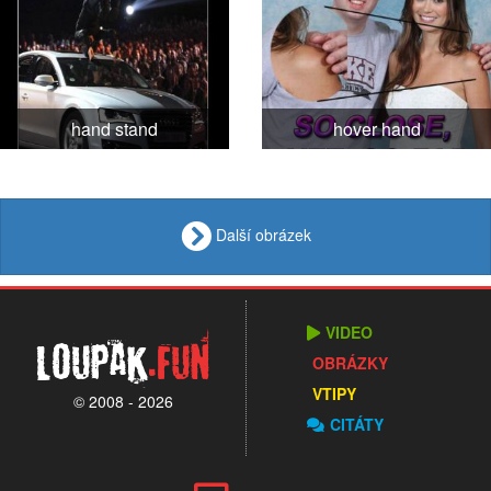
hand stand
hover hand
Další obrázek
VIDEO
Loupak
.fun
OBRÁZKY
VTIPY
© 2008 - 2026
CITÁTY