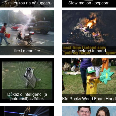
S milenkou na nákupech
Slow motion - popcorn
fire i mean fire
gd iceland in hand
Důkaz o inteligenci (a
potrhlosti) zvířátek
Kid Rocks Weed Foam Hand