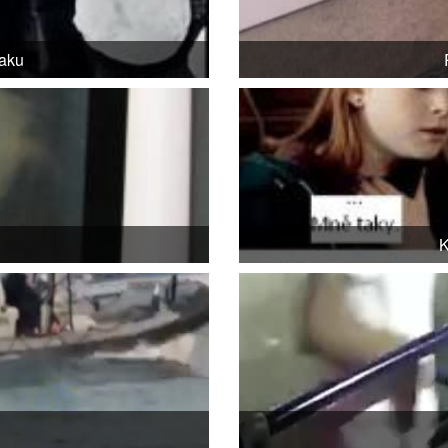
daku
K