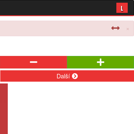
L
×
Další