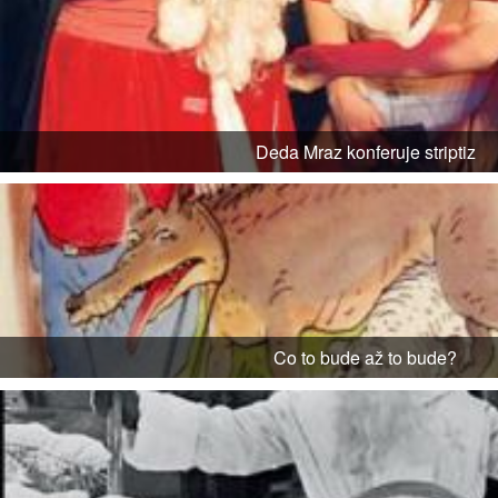
Deda Mraz konferuje striptiz
Co to bude až to bude?