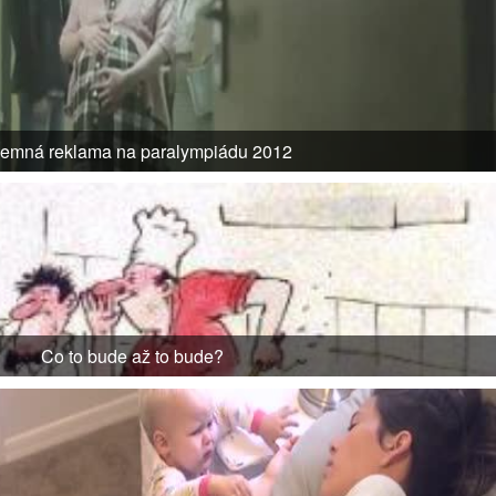
emná reklama na paralympiádu 2012
Co to bude až to bude?