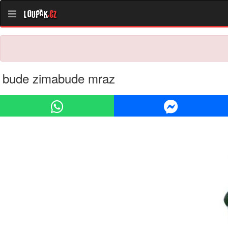
Loupak
.cz
bude zimabude mraz