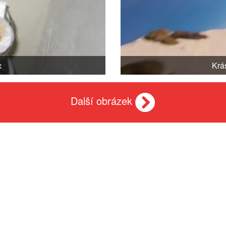
c
Krá
Další obrázek