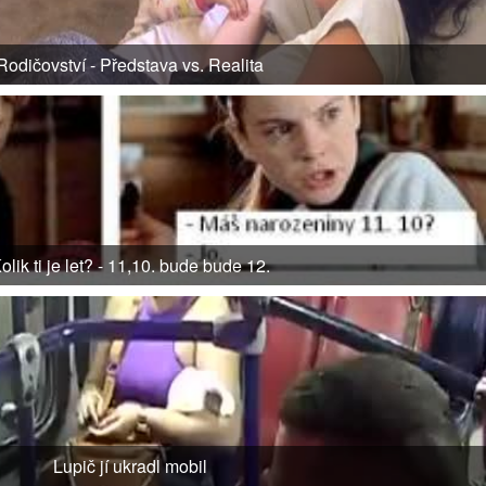
Rodičovství - Představa vs. Realita
olik ti je let? - 11,10. bude bude 12.
Lupič jí ukradl mobil