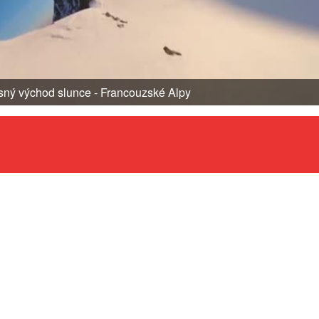
sný východ slunce - Francouzské Alpy