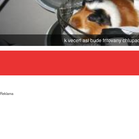
k veceri asi bude fritovany chlupa
Reklama