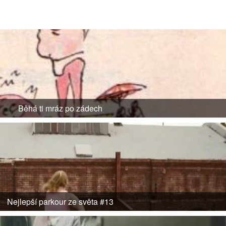
Běhá ti mráz po zádech
Nejlepší parkour ze světa #13