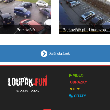
Parkoviště
Parkoviště před budovou
Další obrázek
VIDEO
Loupak
.fun
OBRÁZKY
VTIPY
© 2008 - 2026
CITÁTY