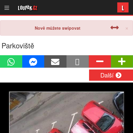
L
Loupak
.cz
×
Nově můžete swipovat
Parkoviště
Další