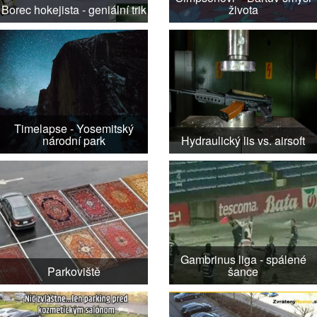
Borec hokejista - geniální trik
života
Timelapse - Yosemitský
národní park
Hydraulický lis vs. airsoft
Gambrinus liga - spálené
Parkoviště
šance