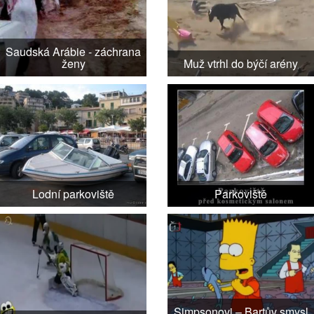
Saudská Arábie - záchrana
ženy
Muž vtrhl do býčí arény
Lodní parkoviště
Parkoviště
Simpsonovi – Bartův smysl