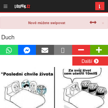
L
Loupak
.cz
×
Nově můžete swipovat
Duch
Další