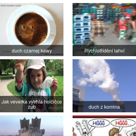
duch czarnej kawy
Rychlotřídění lahví
Jak veverka vytrhla holčičce
zub
duch z komina