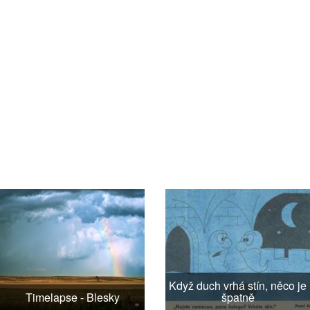
Když duch vrhá stín, něco je
Timelapse - Blesky
špatně