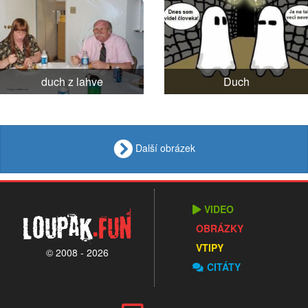
duch z lahve
Duch
Další obrázek
VIDEO
Loupak
.fun
OBRÁZKY
VTIPY
© 2008 - 2026
CITÁTY