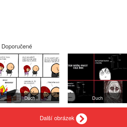
Doporučené
Duch
Duch
Další obrázek