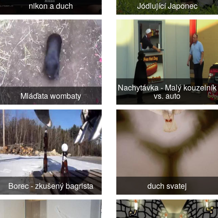
nikon a duch
Jódlující Japonec
Nachytávka - Malý kouzelník
Mláďata wombaty
vs. auto
Borec - zkušený bagrista
duch svatej