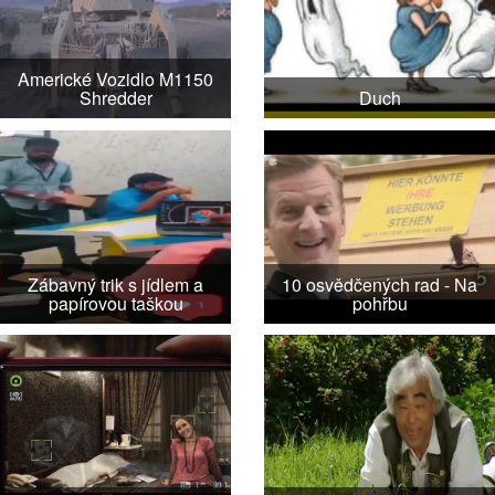
Americké Vozidlo M1150
Shredder
Duch
Zábavný trik s jídlem a
10 osvědčených rad - Na
papírovou taškou
pohřbu