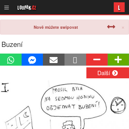
L
Loupak
.cz
×
Nově můžete swipovat
Buzení
Další