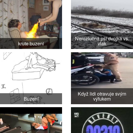
Nerozlučná psí dvojka vs.
krute buzeni
vlak
Když lidi otravuje svým
Buzení
výfukem