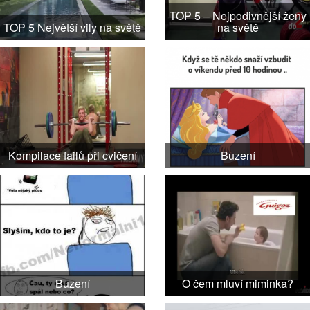
TOP 5 – Nejpodivnější ženy
TOP 5 Největší vily na světě
na světě
Kompilace failů při cvičení
Buzení
Buzení
O čem mluví miminka?