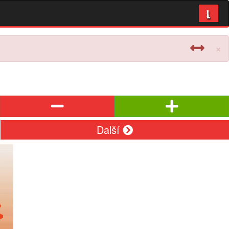
L
×
Další