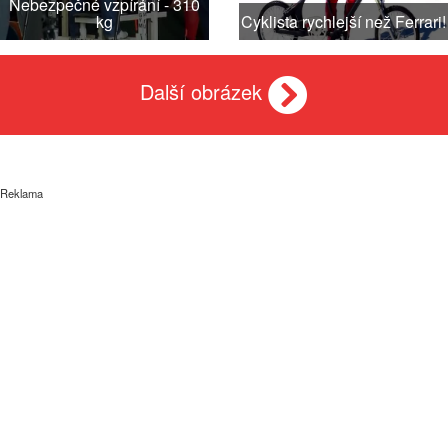
Nebezpečné vzpírání - 310
kg
Cyklista rychlejší než Ferrari!
Další obrázek
Reklama