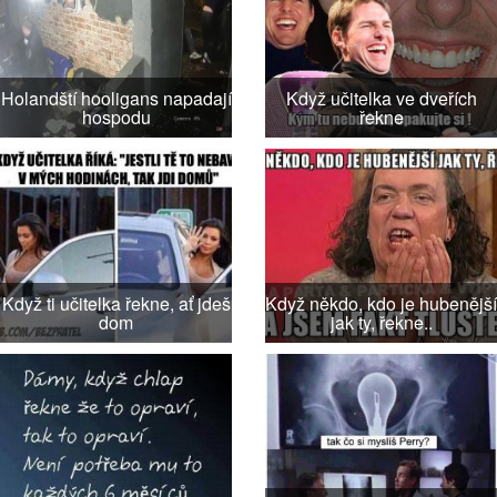
Holandští hooligans napadají
Když učitelka ve dveřích
hospodu
řekne
Když ti učitelka řekne, ať jdeš
Když někdo, kdo je hubenější
dom
jak ty, řekne..