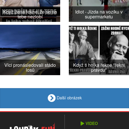
Když žena řekne, že se na
Idiot - Jízda na vozíku v
tebe nezlobí
supermarketu
Vlci pronásledovali stádo
Když ti holka řekne "řekni
losů
pravdu"
Další obrázek
VIDEO