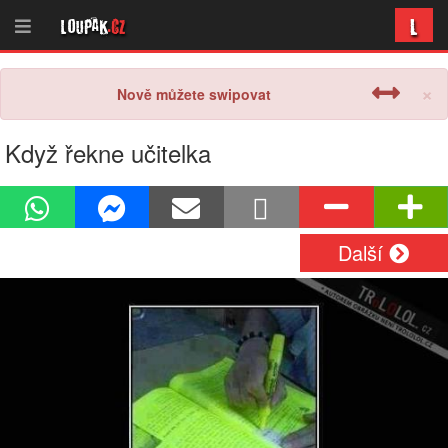
L
Loupak
.cz
×
Nově můžete swipovat
Když řekne učitelka
Další