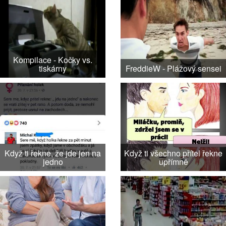
Kompilace - Kočky vs.
tiskárny
FreddieW - Plážový sensei
Když ti řekne, že jde jen na
Když ti všechno přítel řekne
jedno
upřímně