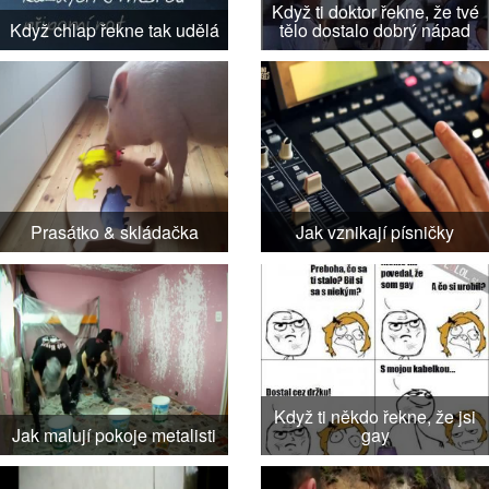
Když ti doktor řekne, že tvé
Když chlap řekne tak udělá
tělo dostalo dobrý nápad
Prasátko & skládačka
Jak vznikají písničky
Když ti někdo řekne, že jsi
Jak malují pokoje metalisti
gay