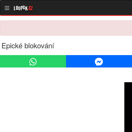
Loupak
.cz
Epické blokování