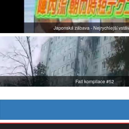
Japonská zábava - Nejrychlejší vstá
Fail kompilace #52