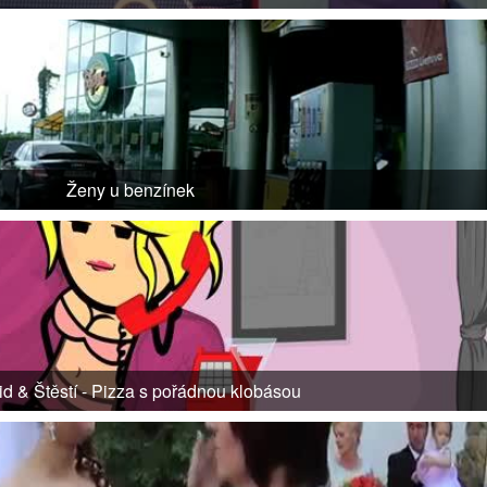
Ženy u benzínek
d & Štěstí - Pizza s pořádnou klobásou