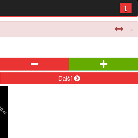
L
×
Další