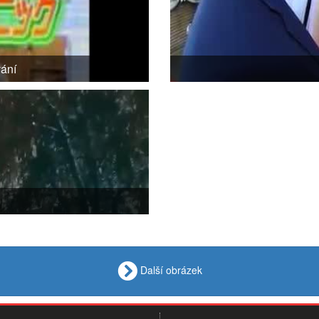
vání
Další obrázek