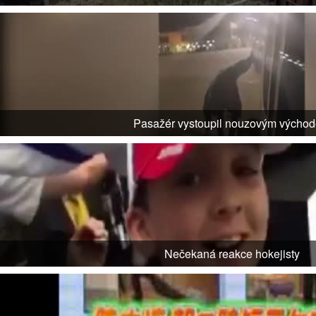
Pasažér vystoupil nouzovým výcho
Nečekaná reakce hokejisty