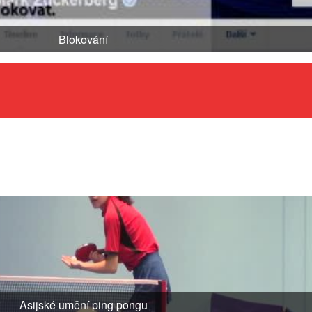
Blokování
Asijské umění ping pongu