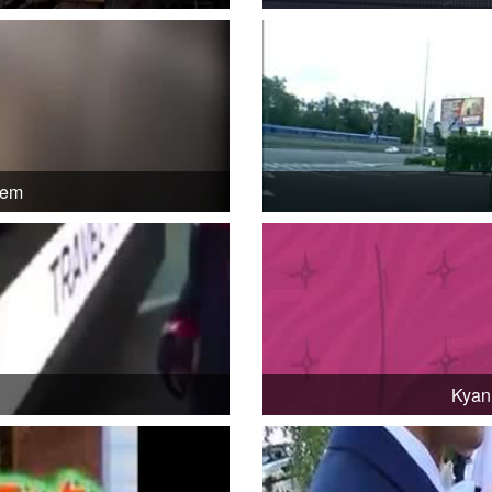
dem
Kyani