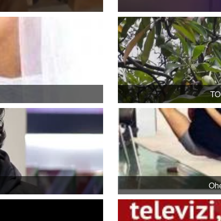
TO
Ohe