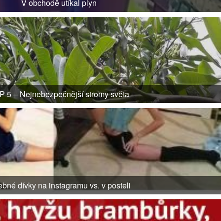
V obchodě utíkal plyn
P 5 – Nejnebezpečnější stromy světa
bné dívky na instagramu vs. v posteli