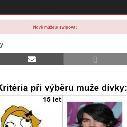
Nově můžete swipovat
ky