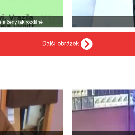
 a ženy tak rozdílné
Další obrázek