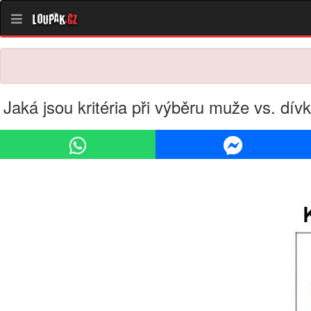
Loupak
.cz
Jaká jsou kritéria při výběru muže vs. dív