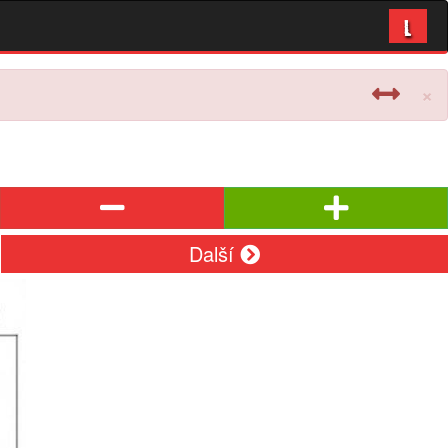
L
×
Další