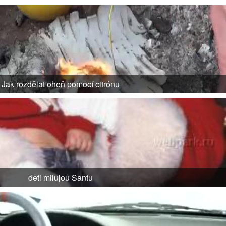
Jak rozdělat oheň pomocí citrónu
deti milujou Santu