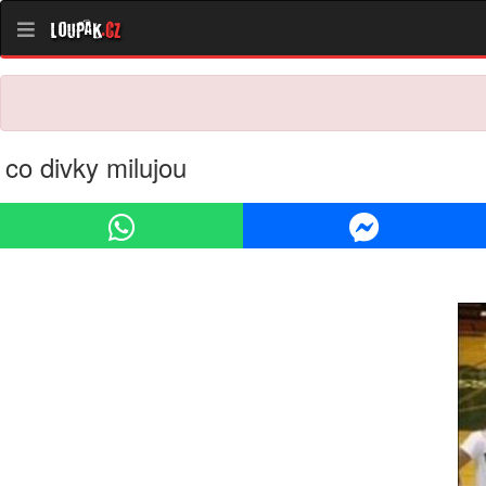
Loupak
.cz
co divky milujou