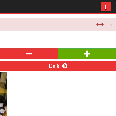
L
×
Další