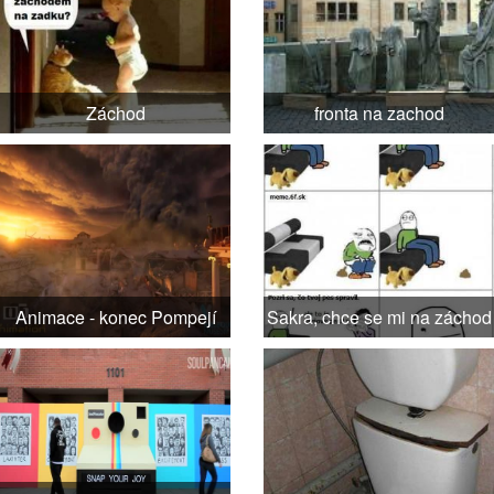
Záchod
fronta na zachod
Animace - konec Pompejí
Sakra, chce se mi na záchod