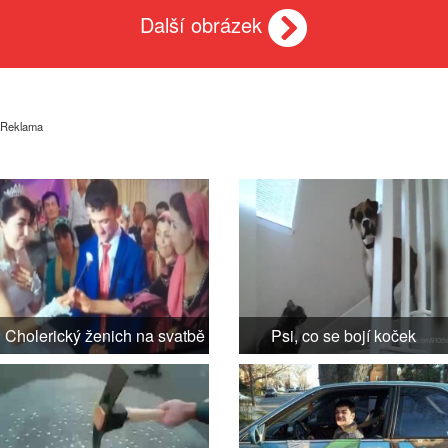
Další obrázek
Reklama
Cholerický ženich na svatbě
Psi, co se bojí koček