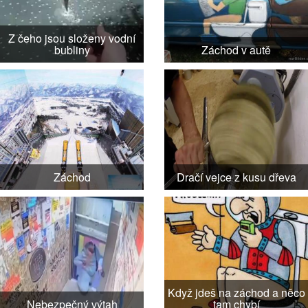
Z čeho jsou složeny vodní
bubliny
Záchod v autě
Záchod
Dračí vejce z kusu dřeva
Když jdeš na záchod a něco
Nebezpečný výtah
tam chybí