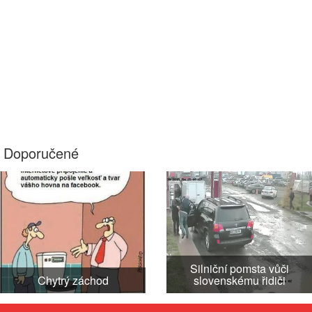
Doporučené
Silniční pomsta vůči
Chytrý záchod
slovenskému řidiči