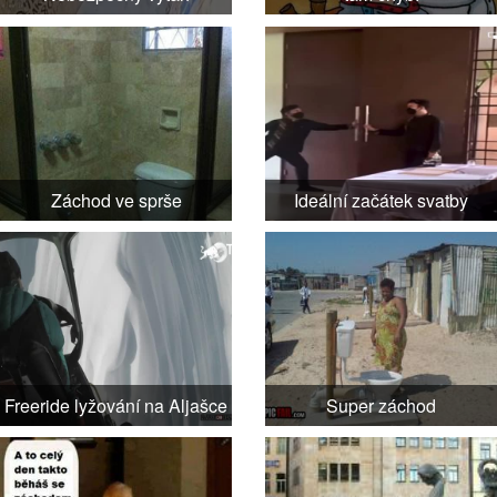
Záchod ve sprše
Ideální začátek svatby
Freeride lyžování na Aljašce
Super záchod