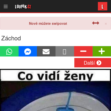
L
Loupak
.cz
×
Nově můžete swipovat
Záchod
Další