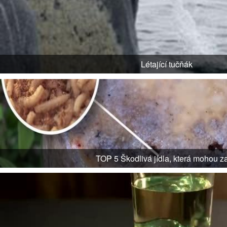
Létající tučňák
TOP 5 Škodlivá jídla, která mohou za