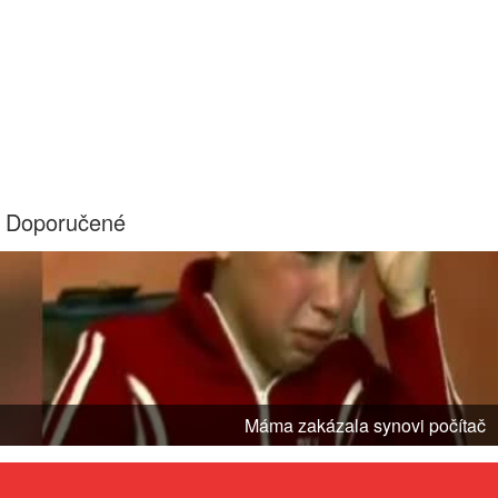
Doporučené
Máma zakázala synovi počítač