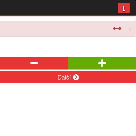
L
×
Další