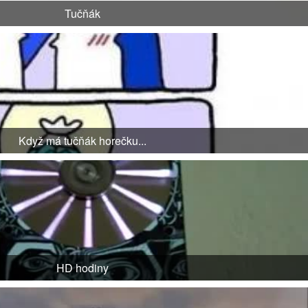
Tučňák
Když má tučňák horečku...
HD hodiny