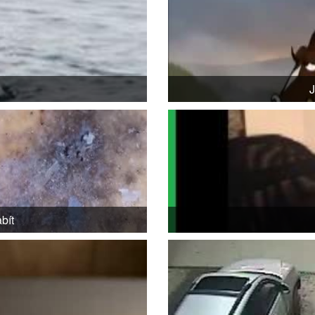
J
bít