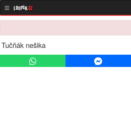
Loupak
.cz
Tučňák nešika