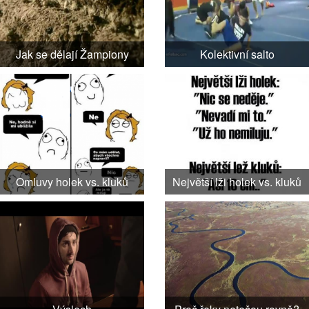
Jak se dělají Žampiony
Kolektivní salto
Omluvy holek vs. kluků
Největší lži holek vs. kluků