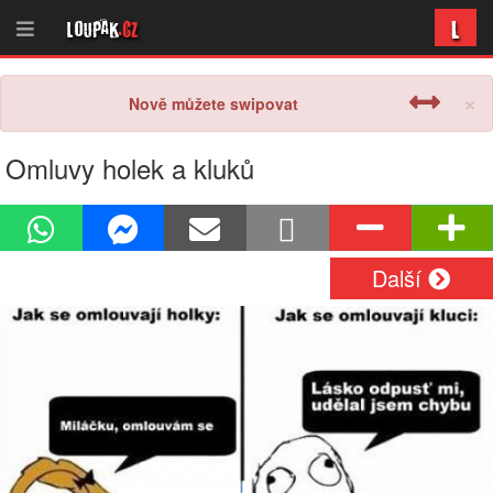
L
Loupak
.cz
×
Nově můžete swipovat
Omluvy holek a kluků
Další