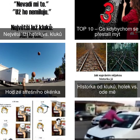
TOP 10 – Co kdybychom se
Největší lži holek vs. kluků
přestali mýt
Historka od kluků, holek vs.
Hod ze střešního okénka
ode mě