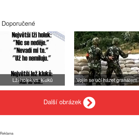
Doporučené
Lži holek vs. kluků
Vojín se učí házet granátem
Další obrázek
Reklama