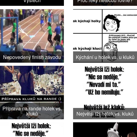
Výslech
Proč řeky netečou rovně?
Nepovedený finish závodu
Kýchání u holek vs. u kluků
Příprava na rande holek vs.
kluků
Největší lži holek vs. kluků