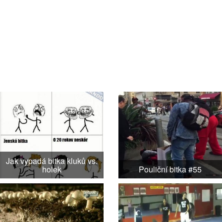
Jak vypadá bitka kluků vs.
holek
Pouliční bitka #55