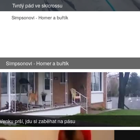
Tvrdý pád ve skicrossu
Simpsonovi - Homer a buřtík
Venku prší, jdu si zaběhat na pásu