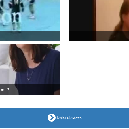
st 2
Další obrázek