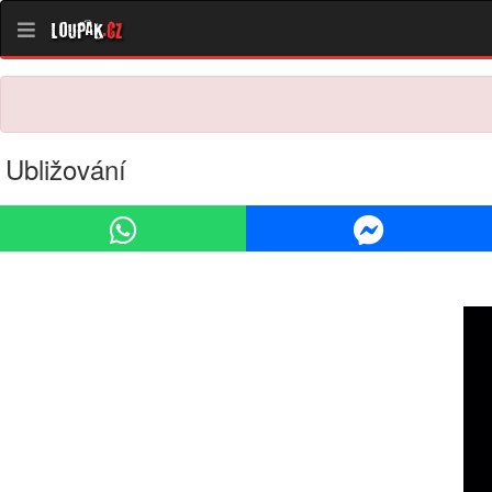
Loupak
.cz
Ubližování