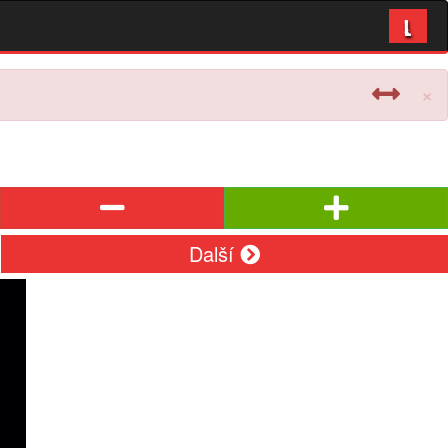
L
×
Další