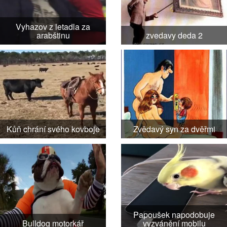
Vyhazov z letadla za
arabštinu
zvedavy deda 2
Kůň chrání svého kovboje
Zvědavý syn za dvěřmi
Papoušek napodobuje
Bulldog motorkář
vyzvánění mobilu