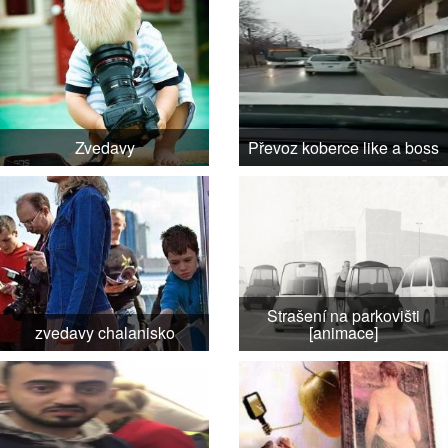
Zvedavy
Převoz koberce like a boss
Strašení na parkovišti
zvedavy chalanisko
[animace]