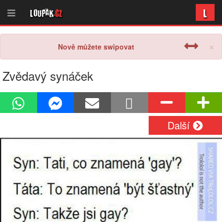
L
Loupak
.cz
×
Nově můžete swipovat
Zvědavý synáček
Další