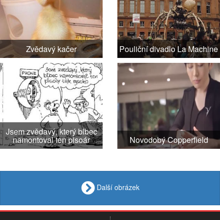
Zvědavý kačer
Pouliční divadlo La Machine
Jsem zvědavý, který blbec
namontoval ten pisoár
Novodobý Copperfield
Další obrázek