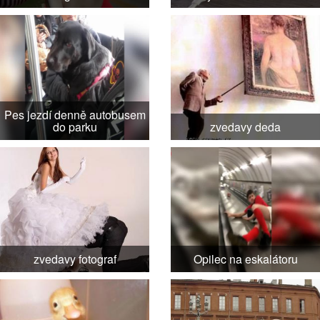
Pes jezdí denně autobusem
do parku
zvedavy deda
zvedavy fotograf
Opilec na eskalátoru