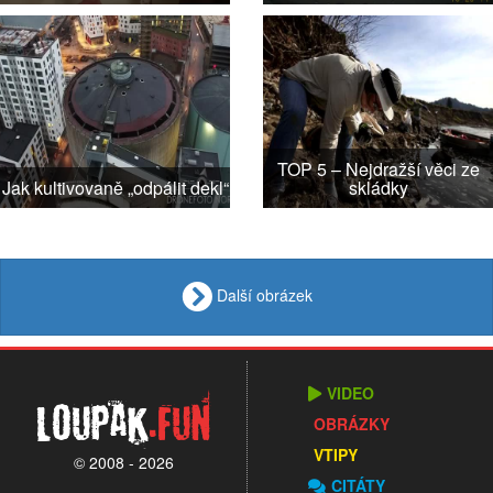
TOP 5 – Nejdražší věci ze
Jak kultivovaně „odpálit dekl“
skládky
Další obrázek
VIDEO
Loupak
.fun
OBRÁZKY
VTIPY
© 2008 - 2026
CITÁTY