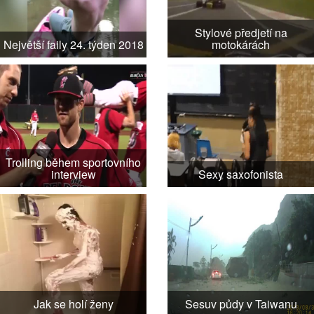
Stylové předjetí na
Největší faily 24. týden 2018
motokárách
Trolling během sportovního
interview
Sexy saxofonista
Jak se holí ženy
Sesuv půdy v Taiwanu