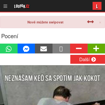
L
Loupak
.cz
×
Nově můžete swipovat
Pocení
Další