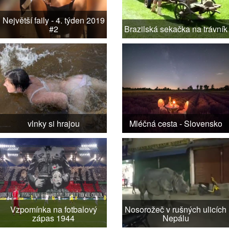
Největší faily - 4. týden 2019
#2
Brazilská sekačka na trávník
vlnky si hrajou
Mléčná cesta - Slovensko
Vzpomínka na fotbalový
Nosorožeč v rušných ulicích
zápas 1944
Nepálu