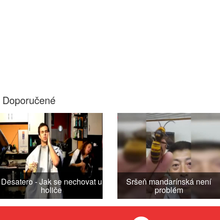
Doporučené
Desatero - Jak se nechovat u
Sršeň mandarínská není
holiče
problém