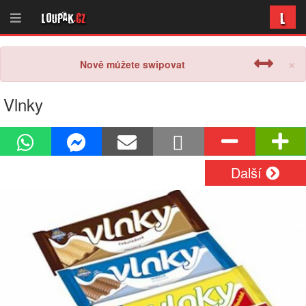
L
Loupak
.cz
×
Nově můžete swipovat
Vlnky
Další