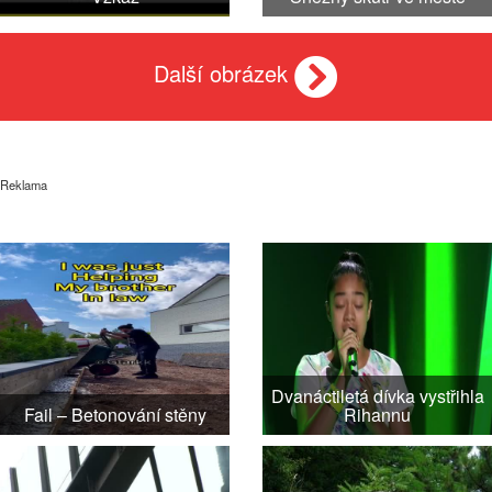
Další obrázek
Reklama
Dvanáctiletá dívka vystřihla
Fail – Betonování stěny
Rihannu