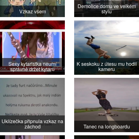
Demolice domu ve velkém
Vzkaz všem
stylu
Sexy kytaristka neumí
K seskoku z útesu mu hodil
správně držet kytaru
kameru
Uklízečka připnula vzkaz na
záchod
Tanec na longboardu