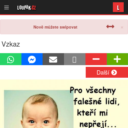
L
Loupak
.cz
×
Nově můžete swipovat
Vzkaz
Další