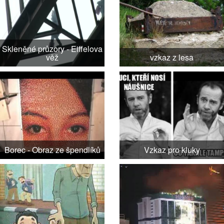
Skleněné průzory - Eiffelova
věž
vzkaz z lesa
Borec - Obraz ze špendlíků
Vzkaz pro kluky