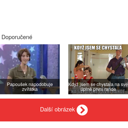
Doporučené
Papoušek napodobuje
Když jsem se chystala na své
zvířátka
úplně první rande
Další obrázek