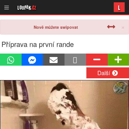
L
Loupak
.cz
×
Nově můžete swipovat
Příprava na první rande
Další