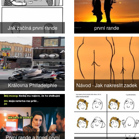
Jak začíná první rande
prvni rande
Královna Philadelphie
Návod - Jak nakreslit zadek
První rande a hned první