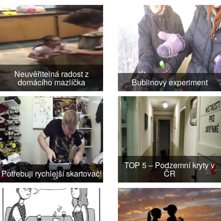
Neuvěřitelná radost z
domácího mazlíčka
Bublinový experiment
TOP 5 – Podzemní kryty v
Potřebuji rychlejší skartovač!
ČR