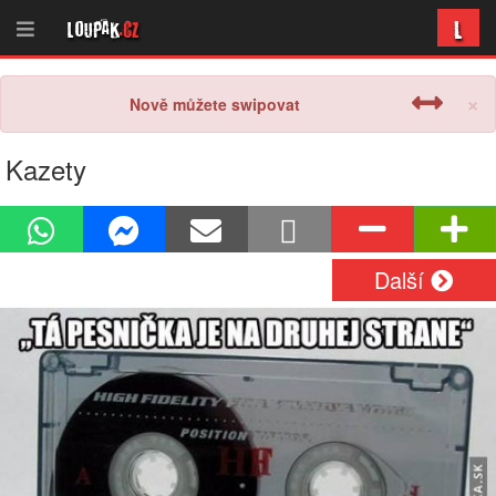
L
Loupak
.cz
×
Nově můžete swipovat
Kazety
Další