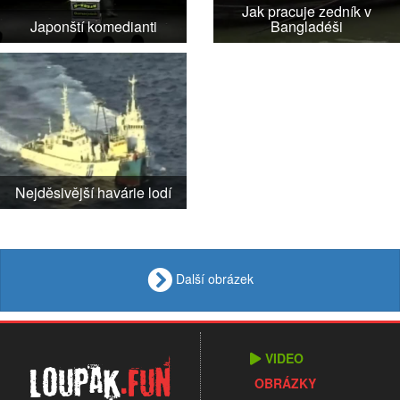
Jak pracuje zedník v
Japonští komedianti
Bangladéši
Nejděsivější havárie lodí
Další obrázek
VIDEO
Loupak
.fun
OBRÁZKY