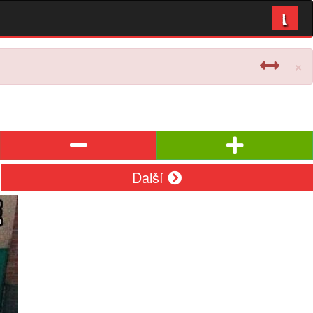
L
×
Další