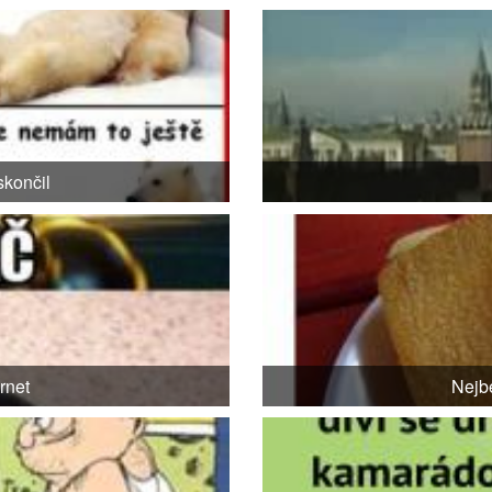
skončil
rnet
Nejbe