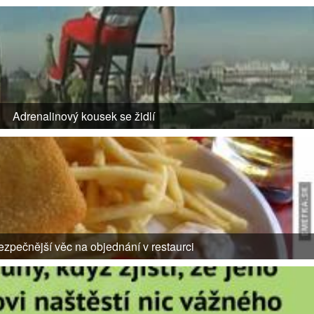
Adrenalinový kousek se židlí
zpečnější věc na objednání v restaurci