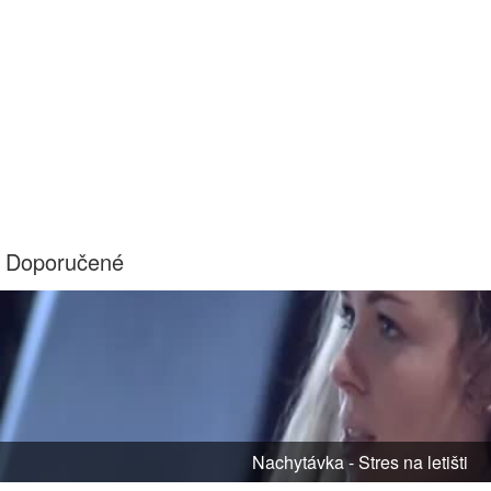
Doporučené
Nachytávka - Stres na letišti