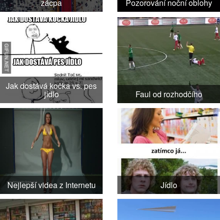
zácpa
Pozorování noční oblohy
Jak dostává kočka vs. pes
jídlo
Faul od rozhodčího
Nejlepší videa z Internetu
Jídlo