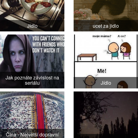
Jídlo
ucet za jidlo
Jak poznáte závislost na
seriálu
Jídlo
Čína - Největší dopravní