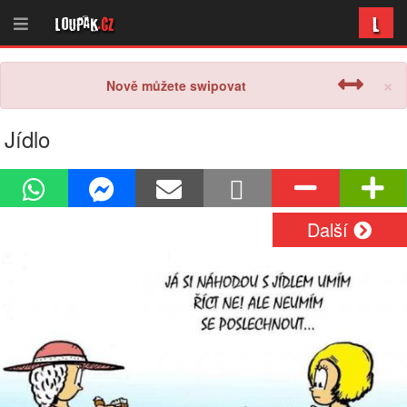
L
Loupak
.cz
×
Nově můžete swipovat
Jídlo
Další