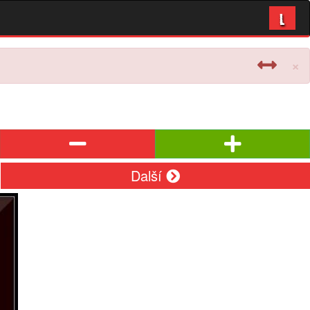
L
×
Další