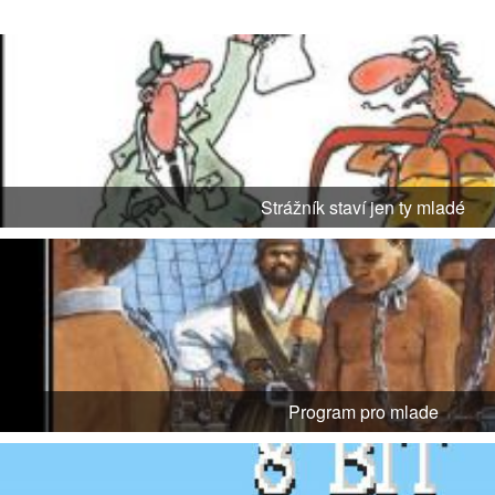
Strážník staví jen ty mladé
Program pro mlade