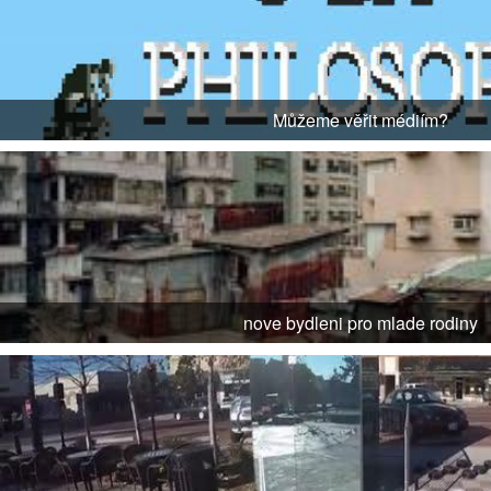
Můžeme věřit médiím?
nove bydleni pro mlade rodiny