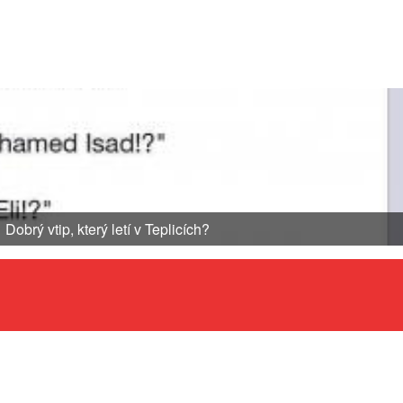
Dobrý vtip, který letí v Teplicích?