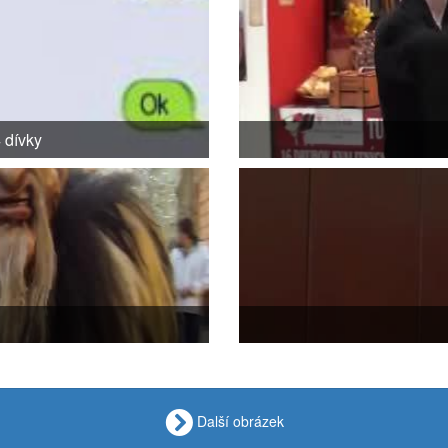
 dívky
Další obrázek