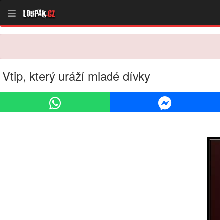
Loupak
.cz
Vtip, který uráží mladé dívky