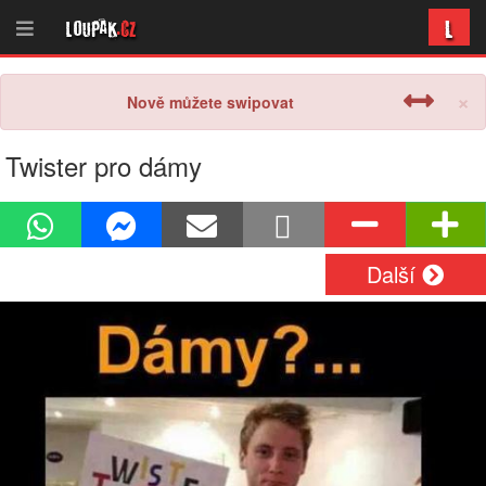
L
Loupak
.cz
×
Nově můžete swipovat
Twister pro dámy
Další