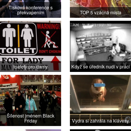
Tisková konference s
překvapením
TOP 5 vzácná místa
toalety pro damy
Když se úředník nudí v práci
Šílenost jménem Black
Friday
Vydra si zahrála na klávesy