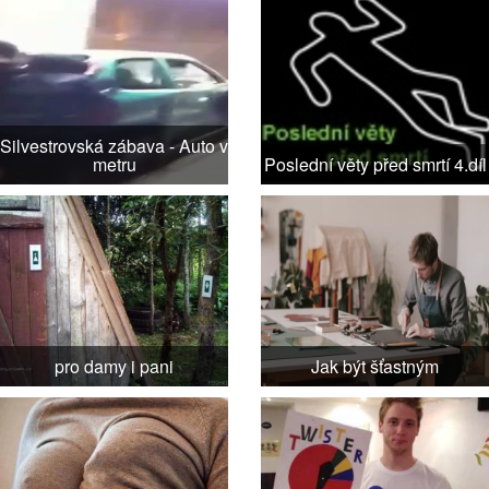
Silvestrovská zábava - Auto v
metru
Poslední věty před smrtí 4.díl
pro damy i pani
Jak být šťastným