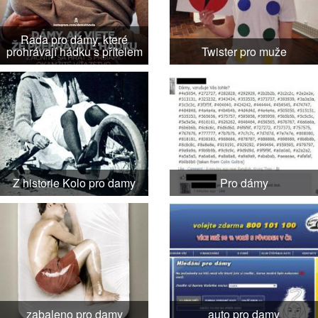
Rada pro dámy, které
prohrávají hádku s přítelem
Twister pro muže
Z historie Kolo pro damy
Pro dámy
zabaleno pro damy
auto pro damy