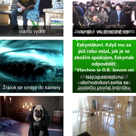
mámo vydrž
Japonské vs. mexické metro
Nejúspěšnějšímu
obchodníkovi světa se
Žralok se směje do kamery
podařilo prodat ledničku