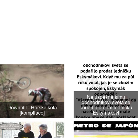
Nejúspěšnějšímu
obchodníkovi světa se
Downhill - Horská kola
podařilo prodat ledničku
[kompilace]
Eskymákovi