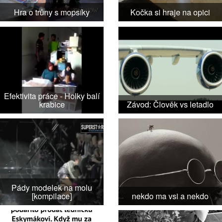
Hra o trůny s mopsíky
Kočka si hraje na opici
Efektivita práce - Holky balí
krabice
Závod: Člověk vs letadlo
Pády modelek na molu
[kompilace]
nekdo ma vsi a nekdo