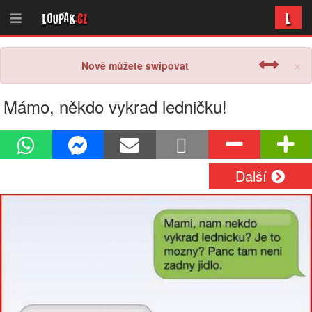
L
Loupak
.cz
×
Nově můžete swipovat
Mámo, někdo vykrad ledničku!
Další