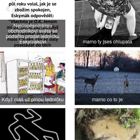
Nejúspěsnějšímu
obchodníkovi světa se
podařilo prodat ledničku
Eskymákovi
mamo ty jses chlupata
Když máš už plnou ledničku
mamo co to je