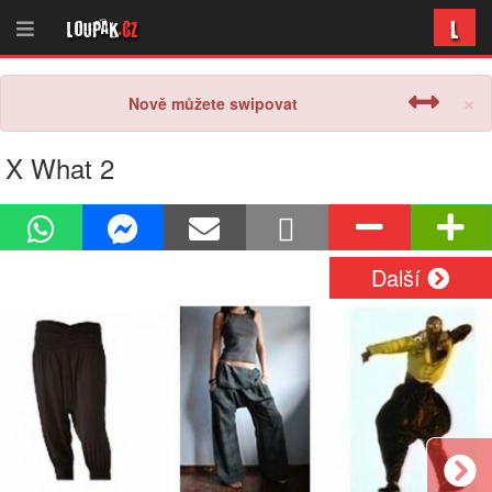
L
Loupak
.cz
×
Nově můžete swipovat
X What 2
Další