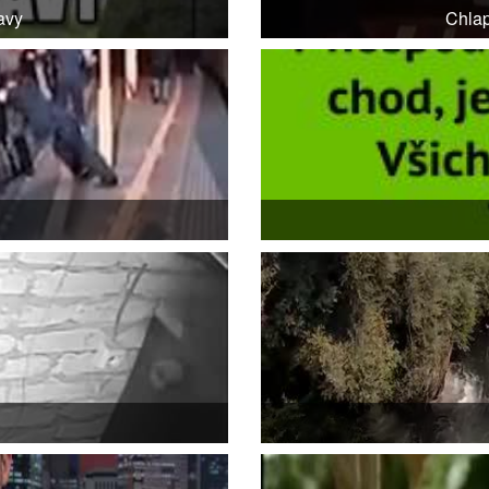
avy
Chlap