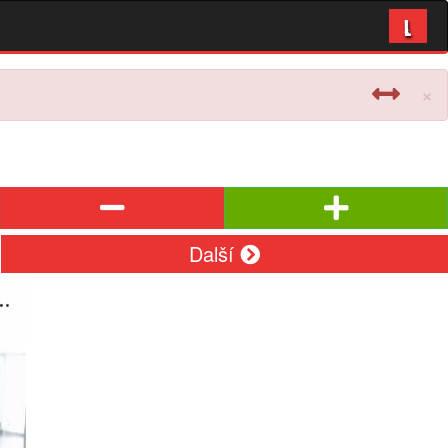
L
×
Další