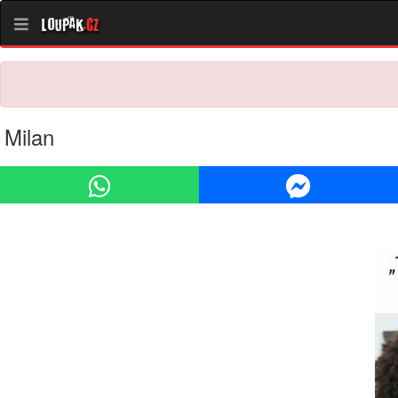
Loupak
.cz
Milan