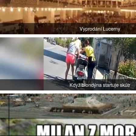
Vyprodání Lucerny
Když blondýna startuje skútr