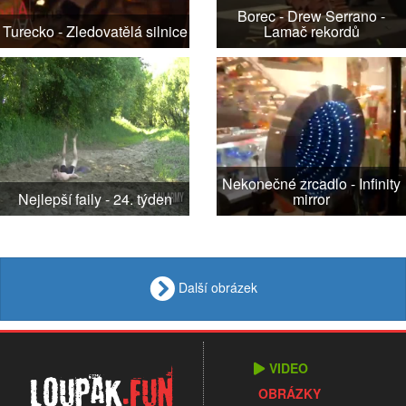
Borec - Drew Serrano -
Turecko - Zledovatělá silnice
Lamač rekordů
Nekonečné zrcadlo - Infinity
Nejlepší faily - 24. týden
mirror
Další obrázek
VIDEO
Loupak
.fun
OBRÁZKY