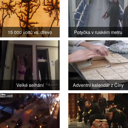
15 000 voltů vs. dřevo
Potyčka v ruském metru
Velké selhání
Adventní kalendář z Číny