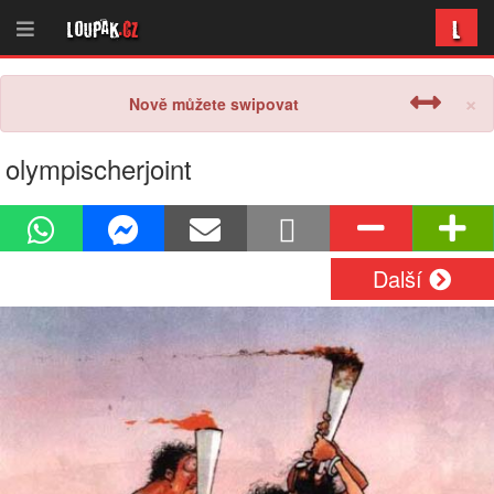
L
Loupak
.cz
×
Nově můžete swipovat
olympischerjoint
Další