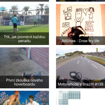
Trik, jak proměnit každou
penaltu
AtiShow - Draw my life
První zkouška nového
hoverboardu
Motonehoda v Brazílii #135