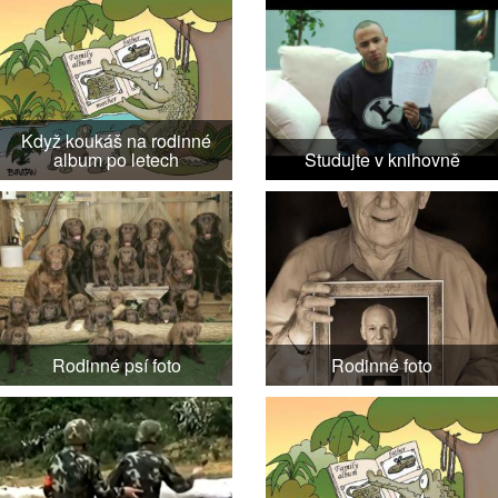
Když koukáš na rodinné
album po letech
Studujte v knihovně
Rodinné psí foto
Rodinné foto