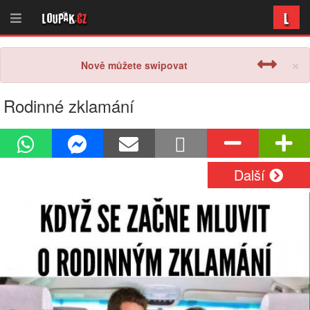
L
Loupak
.cz
×
Nově můžete swipovat
Rodinné zklamání
Další