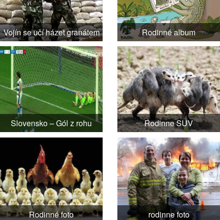
Vojín se učí házet granátem
Rodinné album
Slovensko – Gól z rohu
Rodinne SUV
Rodinné foto
rodinne foto