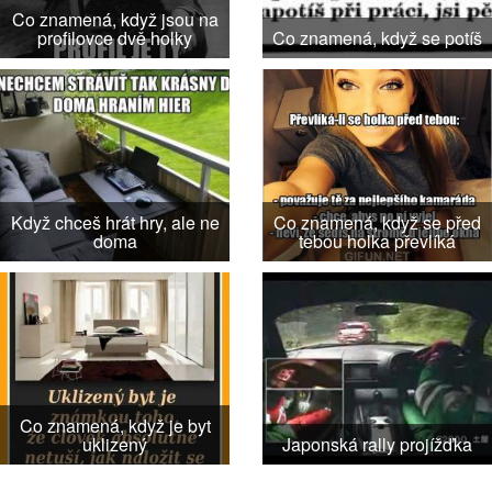
Co znamená, když jsou na
profilovce dvě holky
Co znamená, když se potíš
Když chceš hrát hry, ale ne
Co znamená, když se před
doma
tebou holka převlíká
Co znamená, když je byt
uklizený
Japonská rally projížďka