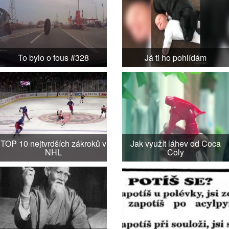
To bylo o fous #328
Já ti ho pohlídám
TOP 10 nejtvrdších zákroků v
Jak využít láhev od Coca
NHL
Coly