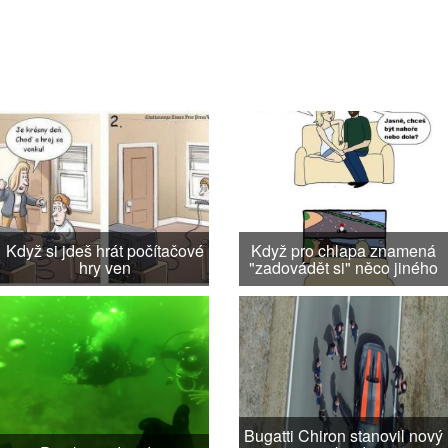
Když si jdeš hrát počítačové
Když pro chlapa znamená
hry ven
"zadovádět si" něco jiného
Bugatti Chiron stanovil nový