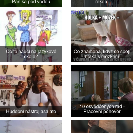
Panika pod vodou
rekord
Co tě naučí na jazykové
Co znamená, když se spojí
škole?
holka s mozkem
10 osvědčených rad -
Hudební nástroj asalato
Pracovní pohovor