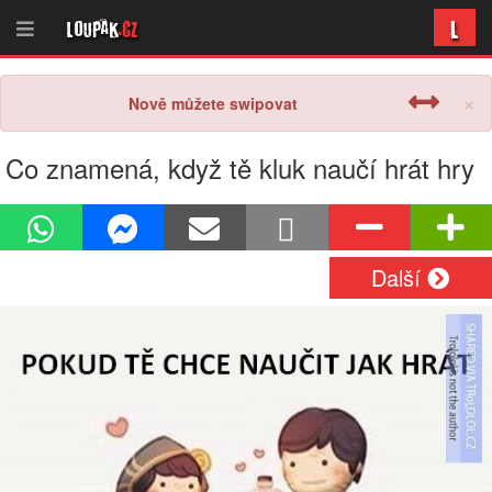
L
Loupak
.cz
×
Nově můžete swipovat
Co znamená, když tě kluk naučí hrát hry
Další