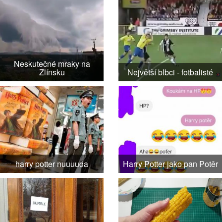
Neskutečné mraky na
Zlínsku
Největší blbci - fotbalisté
harry potter nuuuuda
Harry Potter jako pan Potěr