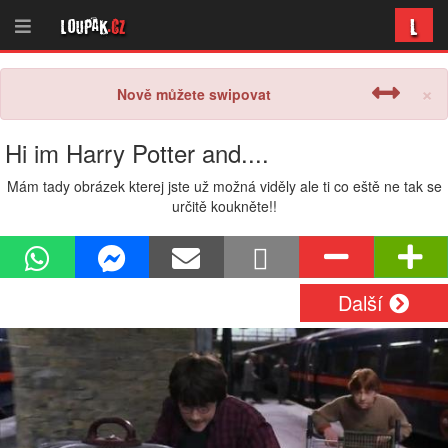
L
Loupak
.cz
×
Nově můžete swipovat
Hi im Harry Potter and....
Mám tady obrázek kterej jste už možná viděly ale ti co eště ne tak se
určitě koukněte!!
Další