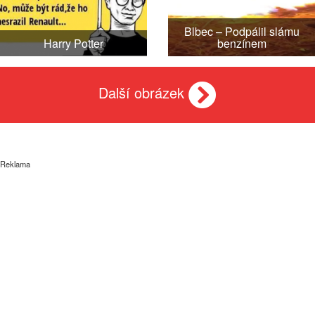
Blbec – Podpálil slámu
Harry Potter
benzínem
Další obrázek
Reklama