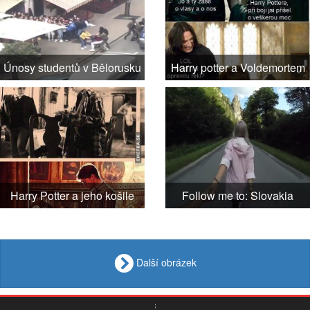
Únosy studentů v Bělorusku
Harry potter a Voldemortem
Harry Potter a jeho košile
Follow me to: Slovakia
Další obrázek