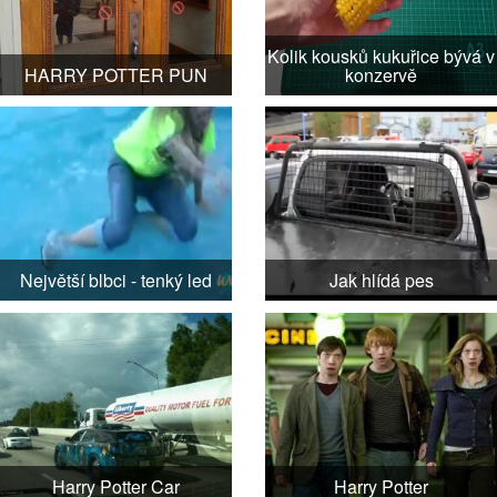
Kolik kousků kukuřice bývá v
HARRY POTTER PUN
konzervě
Největší blbci - tenký led
Jak hlídá pes
Harry Potter Car
Harry Potter