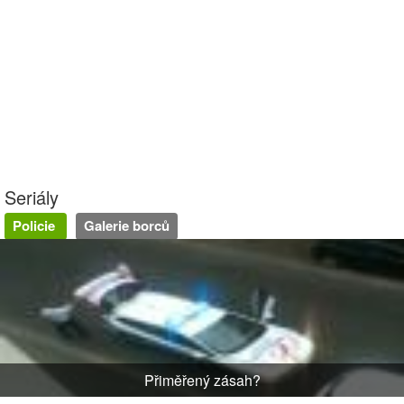
Seriály
Policie
Galerie borců
Přiměřený zásah?