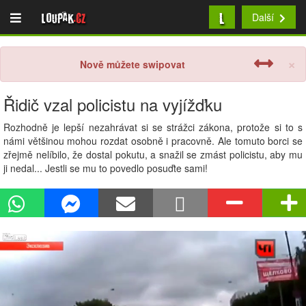
L
Loupak
.cz
Další
×
Nově můžete swipovat
Řidič vzal policistu na vyjížďku
Rozhodně je lepší nezahrávat si se strážci zákona, protože si to s
námi většinou mohou rozdat osobně i pracovně. Ale tomuto borci se
zřejmě nelíbilo, že dostal pokutu, a snažil se zmást policistu, aby mu
ji nedal... Jestli se mu to povedlo posuďte sami!