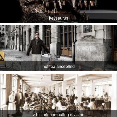
keysaurus
nutribalanceblind
z historiecomputing division