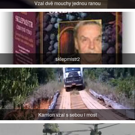
Vzal dvě mouchy jednou ranou
sklepmistr2
Kamion vzal s sebou i most