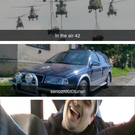
in the air 42
senozrout0tuner