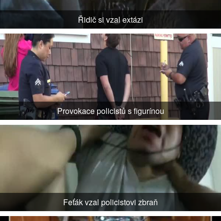
Řidič si vzal extázi
Provokace policistů s figurínou
Feťák vzal policistovi zbraň