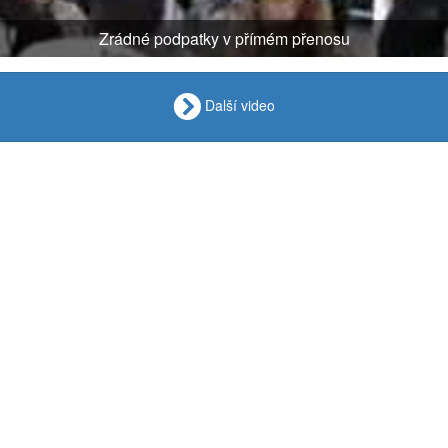
Zrádné podpatky v přímém přenosu
Další video