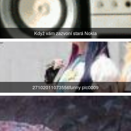
Když vám zazvoní stará Nokia
27102011073556funny pic0009