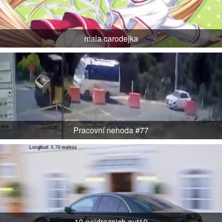
mala carodejka
Pracovní nehoda #77
10 nejdrazsich aut10