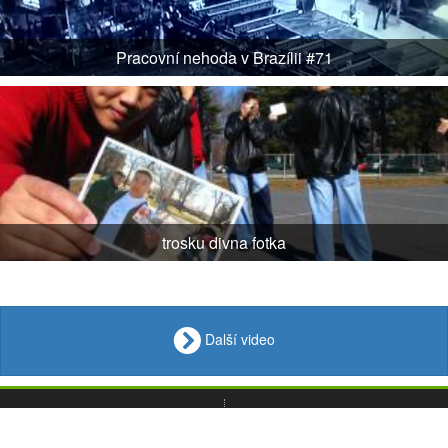
Pracovní nehoda v Brazílii #71
trosku divna fotka
Další video
VIDEO