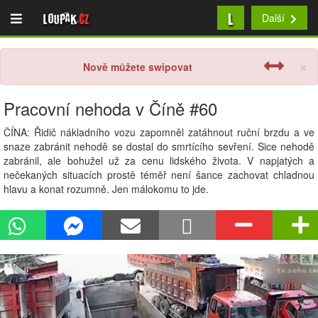
L
Loupak
.cz
Další
×
Nově můžete swipovat
Pracovní nehoda v Číně #60
ČÍNA: Řidič nákladního vozu zapomněl zatáhnout ruční brzdu a ve
snaze zabránit nehodě se dostal do smrtícího sevření. Sice nehodě
zabránil, ale bohužel už za cenu lidského života. V napjatých a
nečekaných situacích prostě téměř není šance zachovat chladnou
hlavu a konat rozumně. Jen málokomu to jde.