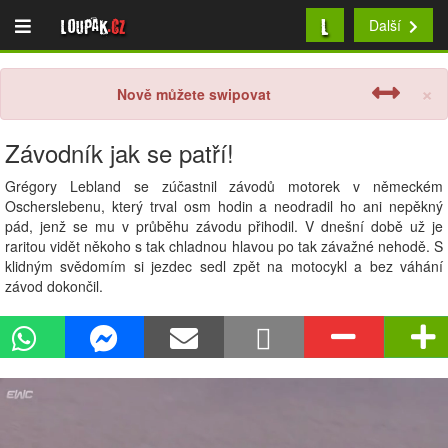
L
Loupak
.cz
Další
×
Nově můžete swipovat
Závodník jak se patří!
Grégory Lebland se zúčastnil závodů motorek v německém
Oscherslebenu, který trval osm hodin a neodradil ho ani nepěkný
pád, jenž se mu v průběhu závodu přihodil. V dnešní době už je
raritou vidět někoho s tak chladnou hlavou po tak závažné nehodě. S
klidným svědomím si jezdec sedl zpět na motocykl a bez váhání
závod dokončil.