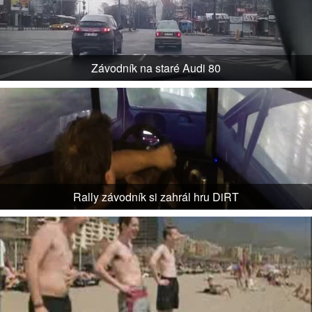
Závodník na staré Audi 80
Rally závodník si zahrál hru DiRT