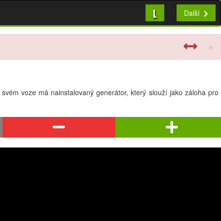
L
Další
×
 Na svém voze má nainstalovaný generátor, který slouží jako záloha pro