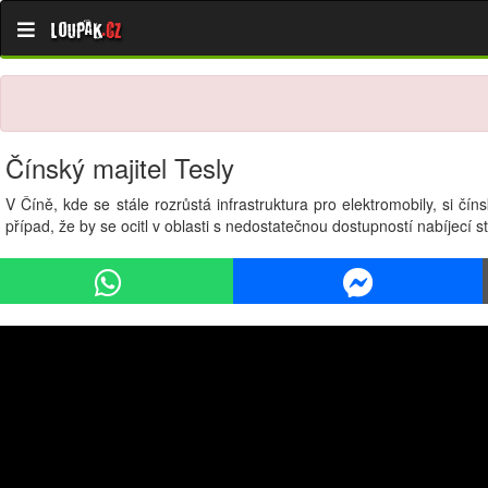
Loupak
.cz
Čínský majitel Tesly
V Číně, kde se stále rozrůstá infrastruktura pro elektromobily, si čí
případ, že by se ocitl v oblasti s nedostatečnou dostupností nabíjecí s