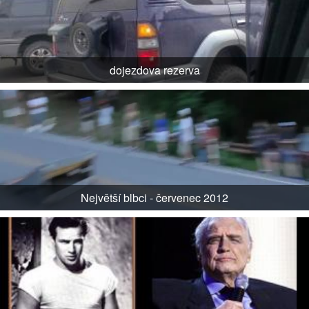
dojezdova rezerva
Největší blbci - červenec 2012