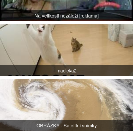
Na velikosti nezáleží [reklama]
macicka2
OBRÁZKY - Satelitní snímky