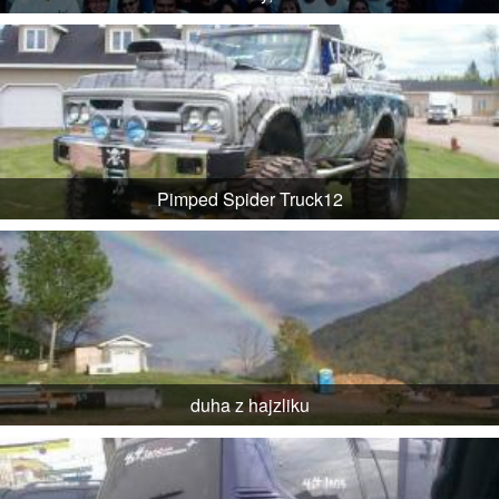
Pimped Spider Truck12
duha z hajzliku