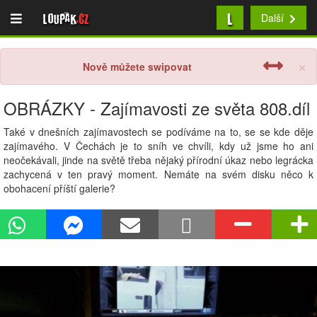
L
Loupak
.cz
Další
×
Nově můžete swipovat
OBRÁZKY - Zajímavosti ze světa 808.díl
Také v dnešních zajímavostech se podíváme na to, se se kde děje
zajímavého. V Čechách je to sníh ve chvíli, kdy už jsme ho ani
neočekávali, jinde na světě třeba nějaký přírodní úkaz nebo legrácka
zachycená v ten pravý moment. Nemáte na svém disku něco k
obohacení příští galerie?