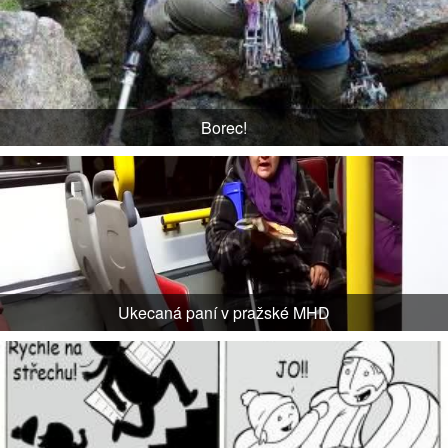
Borec!
Ukecaná paní v pražské MHD