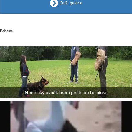
Další galerie
Reklama
Německý ovčák brání pětiletou holčičku