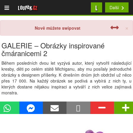
L
Loupak
.cz
Další
×
Nově můžete swipovat
GALERIE – Obrázky inspirované
čmáranicemi 2
Během posledních dvou let vyzývá autor, který vytvořil následující
kresby, děti po celém státě Michiganu, aby mu posílaly jednoduché
obrázky s designem příšerky. K dnešním dnům jich obdržel už něco
přes 17 000. Na každý obrázek se podívá a vybírá z nich ty, u
kterých dostane nějakou inspiraci a vytváří z nich velice zajímavá
monstra.