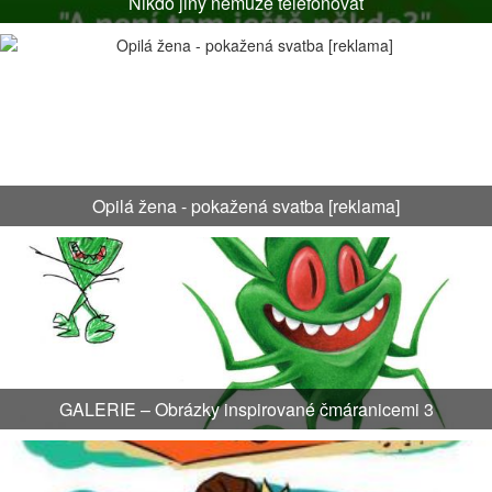
Nikdo jiný nemůže telefonovat
Opilá žena - pokažená svatba [reklama]
GALERIE – Obrázky inspirované čmáranicemi 3