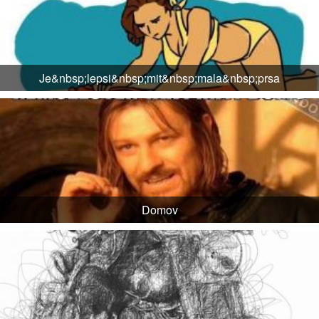
Je&nbsp;lepsi&nbsp;mit&nbsp;mala&nbsp;prsa
Domov