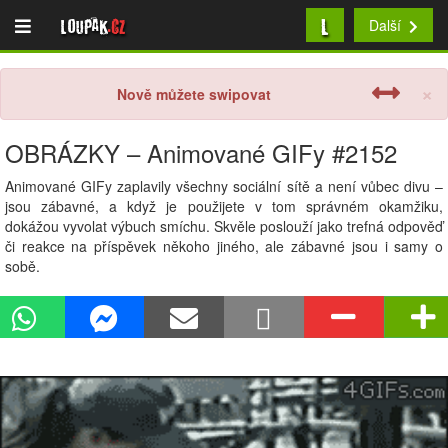
L
Loupak
.cz
Další
×
Nově můžete swipovat
OBRÁZKY – Animované GIFy #2152
Animované GIFy zaplavily všechny sociální sítě a není vůbec divu –
jsou zábavné, a když je použijete v tom správném okamžiku,
dokážou vyvolat výbuch smíchu. Skvěle poslouží jako trefná odpověď
či reakce na příspěvek někoho jiného, ale zábavné jsou i samy o
sobě.