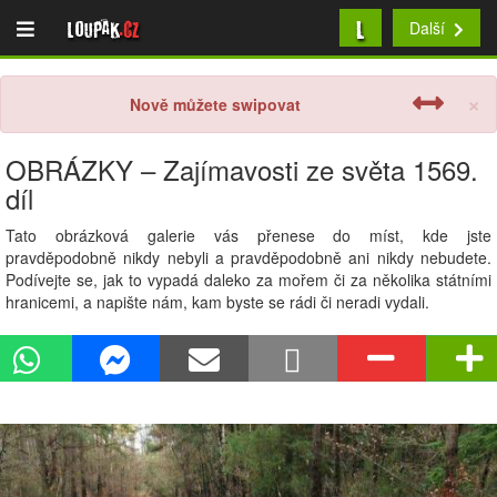
L
Loupak
.cz
Další
×
Nově můžete swipovat
OBRÁZKY – Zajímavosti ze světa 1569.
díl
Tato obrázková galerie vás přenese do míst, kde jste
pravděpodobně nikdy nebyli a pravděpodobně ani nikdy nebudete.
Podívejte se, jak to vypadá daleko za mořem či za několika státními
hranicemi, a napište nám, kam byste se rádi či neradi vydali.