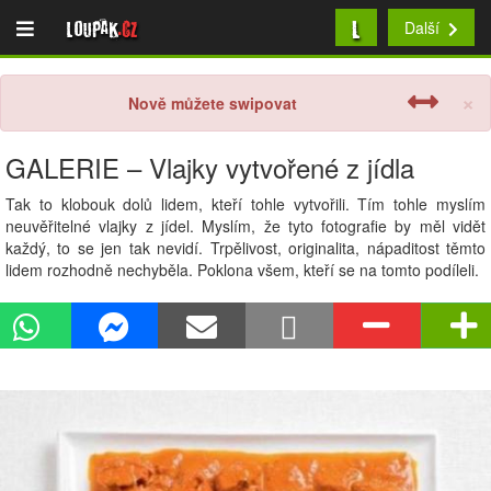
L
Loupak
.cz
Další
×
Nově můžete swipovat
GALERIE – Vlajky vytvořené z jídla
Tak to klobouk dolů lidem, kteří tohle vytvořili. Tím tohle myslím
neuvěřitelné vlajky z jídel. Myslím, že tyto fotografie by měl vidět
každý, to se jen tak nevidí. Trpělivost, originalita, nápaditost těmto
lidem rozhodně nechyběla. Poklona všem, kteří se na tomto podíleli.