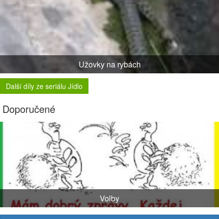
Užovky na rybách
Další díly ze seriálu Jídlo
Doporučené
Volby