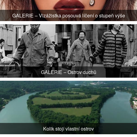
GALERIE – Vizážistka posouvá líčení o stupeň výše
GALERIE – Ostrov duchů
Kolik stojí vlastní ostrov