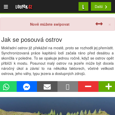
L
Loupak
.cz
Další
×
Nově můžete swipovat
Jak se posouvá ostrov
Mokřadní ostrov již překážel na mostě, proto se rozhodli jej přemístit.
Synchronizovaná práce kapitánů lodí začala ráno před desátou a
skončila v poledne. To se opakuje jednou ročně, když se ostrov opět
přiblíží k mostu. Posunout malý ostrov na jezeře může být docela
náročný úkol a závisí to na několika faktorech, včetně velikosti
ostrova, jeho váhy, typu jezera a dostupných zdrojů.