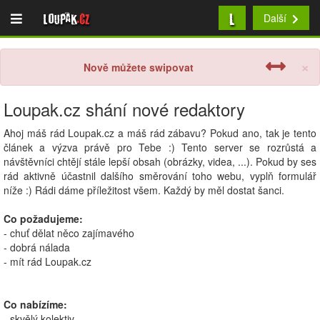
L
Loupak
.cz
Další
×
Nově můžete swipovat
Loupak.cz shání nové redaktory
Ahoj máš rád Loupak.cz a máš rád zábavu? Pokud ano, tak je tento
článek a výzva právě pro Tebe :) Tento server se rozrůstá a
návštěvníci chtějí stále lepší obsah (obrázky, videa, ...). Pokud by ses
rád aktivně účastnil dalšího směrování toho webu, vyplň formulář
níže :) Rádi dáme příležitost všem. Každý by měl dostat šanci.
Co požadujeme:
- chuť dělat něco zajímavého
- dobrá nálada
- mít rád Loupak.cz
Co nabízíme:
- skvělý kolektiv